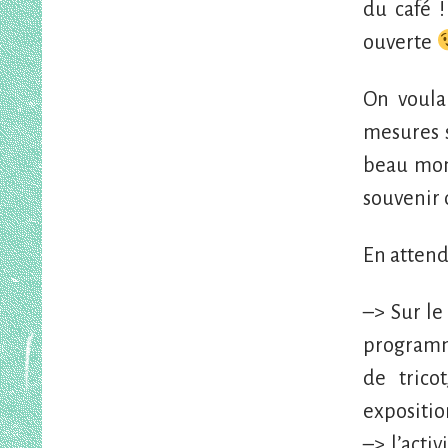
du café !
ouverte
On voulai
mesures s
beau mom
souvenir 
En attend
–> Sur le
programma
de trico
expositio
–> l’acti