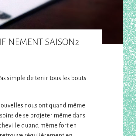
NFINEMENT SAISON2
s simple de tenir tous les bouts
ns nouvelles nous ont quand même
 besoins de se projeter même dans
n cheville quand même fort en
e retrouve régulièrement en