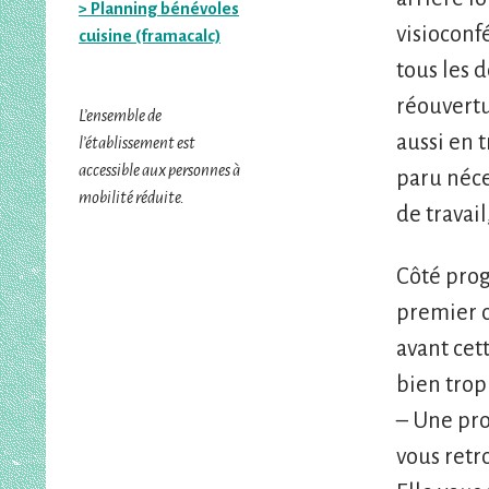
> Planning bénévoles
visioconf
cuisine (framacalc)
tous les 
réouvertu
L’ensemble de
aussi en 
l’établissement est
accessible aux personnes à
paru néce
mobilité réduite.
de travail
Côté prog
premier c
avant cet
bien trop
– Une pro
vous retr