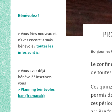
Bénévolez !
PR
> Vous êtes nouveau et
n’avez encore jamais
bénévolé :
toutes les
Bonjour les 
infos sont ici
Le confin
> Vous avez déjà
de toutes
bénévolé? Inscrivez-
vous !
Ces quinz
> Planning bénévoles
permis de
bar (framacalc)
ces pério
arrière f