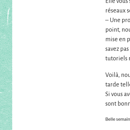
Elle vous
réseaux s
– Une pro
point, no
mise en p
savez pas
tutoriels
Voilà, no
tarde tel
Si vous a
sont bonn
Belle semain