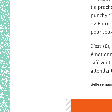
(le proch
punchy c’
–> En res
pour ceux
C’est sû
émotionne
café vont
attendant
Belle semain