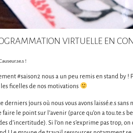
OGRAMMATION VIRTUELLE EN CO
Causeur.se.s !
ement #saison2 nous a un peu remis en stand by ! Pa
 les ficelles de nos motivations
e derniers jours où nous vous avons laissé.e.s sa
 faire le point sur l’avenir (parce qu’on a tou.te.s
des d’incertitude). Si l’on ne s’exprime pas trop, o
ond ! Le groupe de travail ressources notamment s