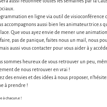
 sera aussi redonnée toutes les semaines par la Caus’
ociaux.
grammation en ligne via outil de visioconférence o
us accompagnons aussi bien les animateur.trice.s qu
lace. Que vous ayez envie de mener une animation o
 faire, pas de panique, faites nous un mail, nous p
 mais aussi vous contacter pour vous aider à y accéde
us sommes heureux de vous retrouver un peu, mêm
lement de nous retrouver en vrai !
vez des envies et des idées à nous proposer, n’hésite
e à prendre !
e à chacun.e !