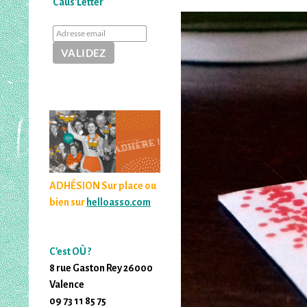
Caus'Letter
ADHÉSION Sur place ou
bien sur
helloasso.com
C'est OÙ ?
8 rue Gaston Rey 26000
Valence
09 73 11 85 75