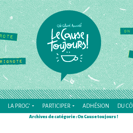
ALLER AU CONTENU
LA PROG’
PARTICIPER
ADHÉSION
DU CÔ
Archives de catégorie : On Cause toujours !