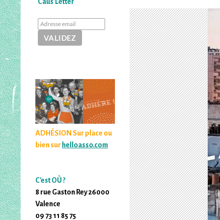
Caus'Letter
ADHÉSION Sur place ou
bien sur
helloasso.com
C'est OÙ ?
8 rue Gaston Rey 26000
Valence
09 73 11 85 75