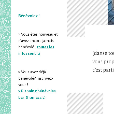
Bénévolez !
> Vous êtes nouveau et
n’avez encore jamais
bénévolé :
toutes les
[danse to
infos sont ici
vous prop
c’est parti
> Vous avez déjà
bénévolé? Inscrivez-
vous !
> Planning bénévoles
bar (framacalc)