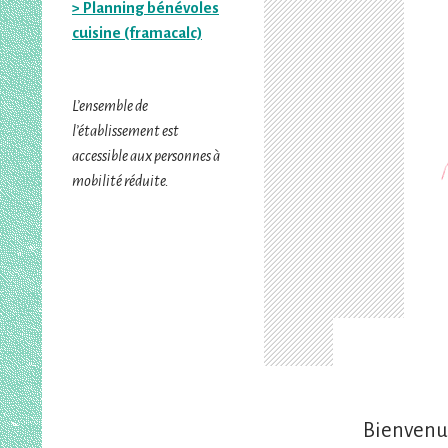
> Planning bénévoles
cuisine (framacalc)
L’ensemble de
l’établissement est
accessible aux personnes à
mobilité réduite.
Bienvenue