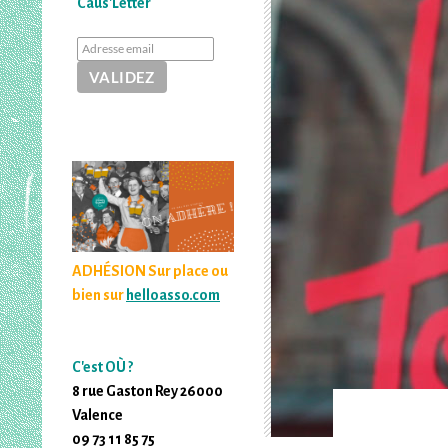
Caus'Letter
ADHÉSION Sur place ou
bien sur
helloasso.com
C'est OÙ ?
8 rue Gaston Rey 26000
Valence
09 73 11 85 75