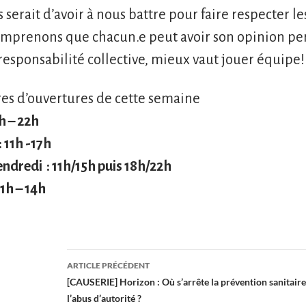
 serait d’avoir à nous battre pour faire respecter 
omprenons que chacun.e peut avoir son opinion pe
responsabilité collective, mieux vaut jouer équipe!
res d’ouvertures de cette semaine
1h – 22h
: 11h -17h
endredi
: 11h/15h puis 18h/22h
11h – 14h
Navigation
ARTICLE PRÉCÉDENT
des
[CAUSERIE] Horizon : Où s’arrête la prévention sanitai
l’abus d’autorité ?