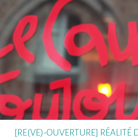
[RE(VE)-OUVERTURE] RÉALITÉ DÈ