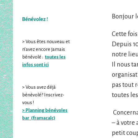
Bonjour l
Bénévolez !
Cette foi
> Vous êtes nouveau et
Depuis 10 
n’avez encore jamais
notre lieu
bénévolé :
toutes les
Il nous t
infos sont ici
organisat
pas tout 
> Vous avez déjà
toutes le
bénévolé? Inscrivez-
vous !
> Planning bénévoles
Concernan
bar (framacalc)
– à votre 
petit cou