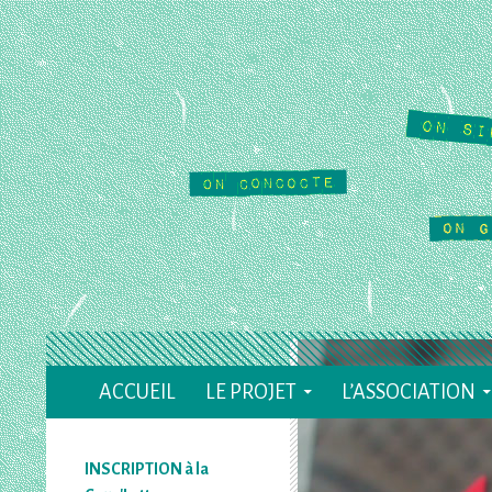
Recherche
ACCUEIL
LE PROJET
L’ASSOCIATION
Le Cause Toujours
Café Culturel Associatif à Valence (26)
INSCRIPTION à la