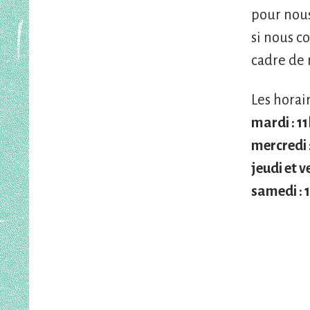
pour nous
si nous c
cadre de 
L
es horai
mardi
: 1
mercredi
jeudi
et
v
samedi
: 