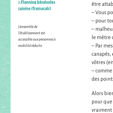
> Planning bénévoles
être attab
cuisine (framacalc)
– Vous po
– pour to
L’ensemble de
– malheu
l’établissement est
le mètre 
accessible aux personnes à
– Par mes
mobilité réduite.
canapés, 
vôtres (en
– comme n
des point
Alors bie
pour que 
vraiment 