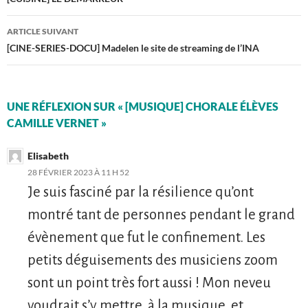
des
articles
ARTICLE SUIVANT
[CINE-SERIES-DOCU] Madelen le site de streaming de l’INA
UNE RÉFLEXION SUR « [MUSIQUE] CHORALE ÉLÈVES
CAMILLE VERNET »
Elisabeth
28 FÉVRIER 2023 À 11 H 52
Je suis fasciné par la résilience qu’ont
montré tant de personnes pendant le grand
évènement que fut le confinement. Les
petits déguisements des musiciens zoom
sont un point très fort aussi ! Mon neveu
voudrait s’y mettre, à la musique, et