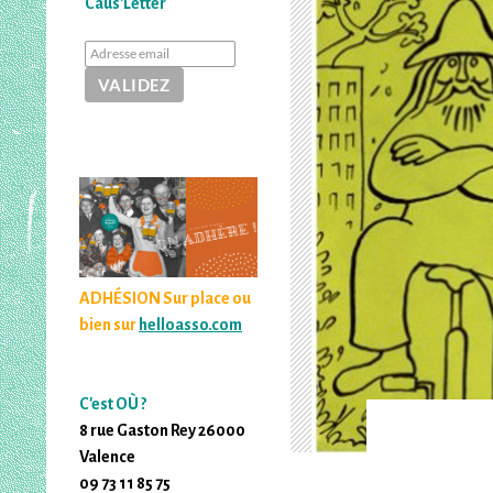
Caus'Letter
ADHÉSION Sur place ou
bien sur
helloasso.com
C'est OÙ ?
8 rue Gaston Rey 26000
Valence
09 73 11 85 75