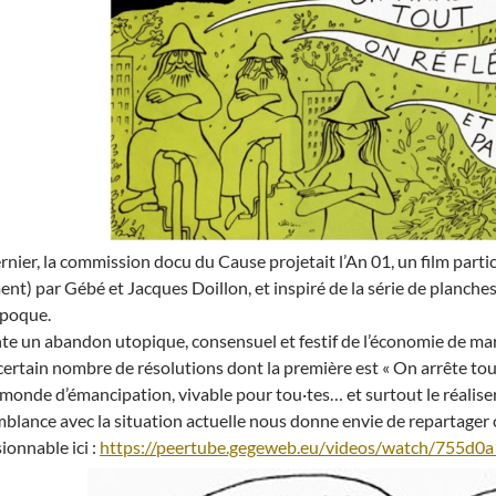
ernier, la commission docu du Cause projetait l’An 01, un film partic
ent) par Gébé et Jacques Doillon, et inspiré de la série de planch
époque.
nte un abandon utopique, consensuel et festif de l’économie de ma
certain nombre de résolutions dont la première est « On arrête tout
monde d’émancipation, vivable pour tou·tes… et surtout le réaliser
blance avec la situation actuelle nous donne envie de repartager ce
sionnable ici :
https://peertube.gegeweb.eu/
videos/watch/755d0a