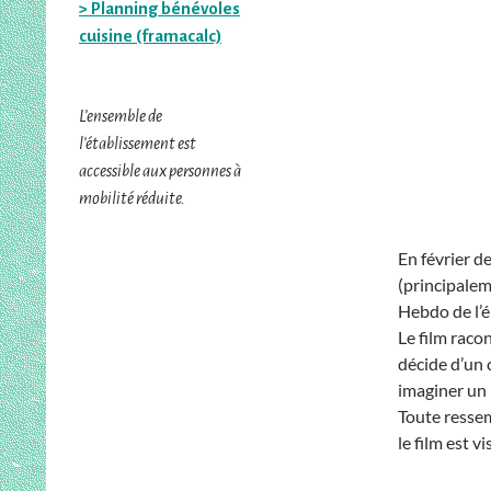
> Planning bénévoles
cuisine (framacalc)
L’ensemble de
l’établissement est
accessible aux personnes à
mobilité réduite.
En février d
(principalem
Hebdo de l’
Le film raco
décide d’un 
imaginer un 
Toute ressem
le film est vi